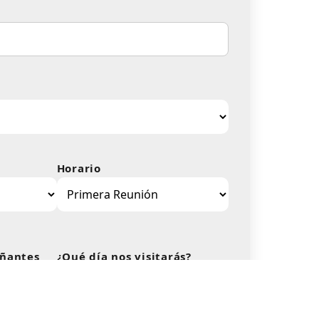
Horario
ñantes
¿Qué día nos visitarás?