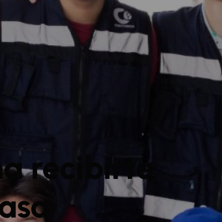
a recibirte
casa