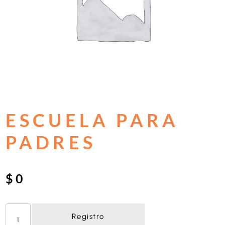
ESCUELA PARA
PADRES
$
0
E
s
Registro
c