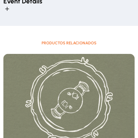
Event Details
Event Details
Date:
2023-09-27
Start time:
20:00
CST
PRODUCTOS RELACIONADOS
End time:
21:00
CST
Venue:
Convivencia Familiar Ambos Campus
Email:
eventos@convivencia.org