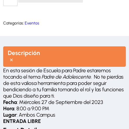
u
e
l
a
P
Categorías:
Eventos
a
r
a
P
a
d
Descripción
r
e
s
c
En esta sesión de Escuela para Padre estaremos
a
tocando el tema
Padre de Adolescente.
No te pierdas
n
t
de esta valiosa herramienta para poder seguir
i
bendiciendo a tu familia tomando el rol y las funciones
d
que Dios diseño para ti.
a
d
Fecha
: Miércoles 27 de Septiembre del 2023
Hora
: 8:00 a 9:00 PM
Lugar
: Ambos Campus
ENTRADA LIBRE